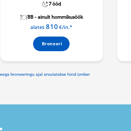
7 ööd
BB - ainult hommikusöök
810
alates
€/in.*
Broneeri
seega broneeringu ajal arvutatakse hind ümber