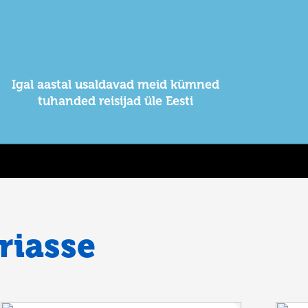
Igal aastal usaldavad meid kümned
tuhanded reisijad üle Eesti
riasse