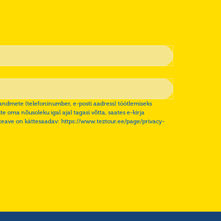
ndmete (telefoninumber, e-posti aadress) töötlemiseks
e oma nõusoleku igal ajal tagasi võtta, saates e-kirja
ateave on kättesaadav: https://www.teztour.ee/page/privacy-