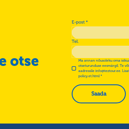
E-post *
Tel.
e otse
Ma annan nõusoleku oma isikua
otseturunduse eesmärgil. Te võit
aadressile info@teztour.ee. Lis
policy.et.html *
Saada