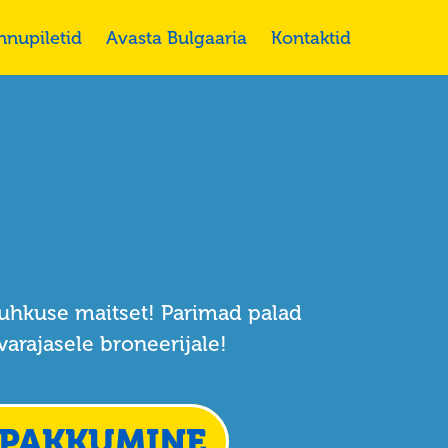
nnupiletid
Avasta Bulgaaria
Kontaktid
puhkuse maitset! Parimad palad
arajasele broneerijale!
 PAKKUMINE