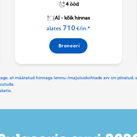
4 ööd
AI - kõik hinnas
710
alates
€/in.*
Broneeri
tage, et määratud hinnaga lennu-/majutuskohtade arv on piiratud, 
muutuda.
ketis.