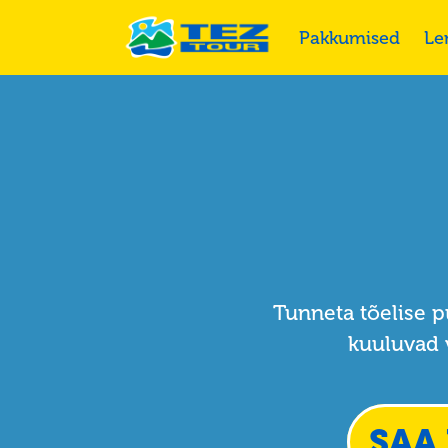
Pakkumised
Le
Tunneta tõelise 
kuuluvad v
SAA