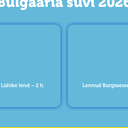
Bulgaaria suvi 202
Lühike lend
~ 2 h
Lennud Burgasess