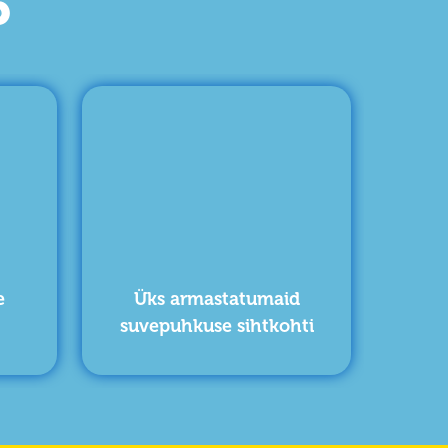
6
e
Üks armastatumaid
suvepuhkuse sihtkohti