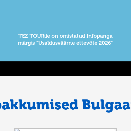
TEZ TOURile on omistatud Infopanga
märgis "Usaldusväärne ettevõte 2026"
pakkumised Bulgaa