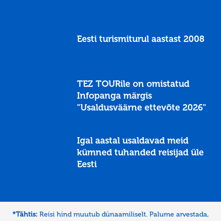
Eesti turismiturul aastast 2008
TEZ TOURile on omistatud
Infopanga märgis
"Usaldusväärne ettevõte 2026"
Igal aastal usaldavad meid
kümned tuhanded reisijad üle
Eesti
*Tähtis:
Reisi hind muutub dünaamiliselt. Palume arvestada,