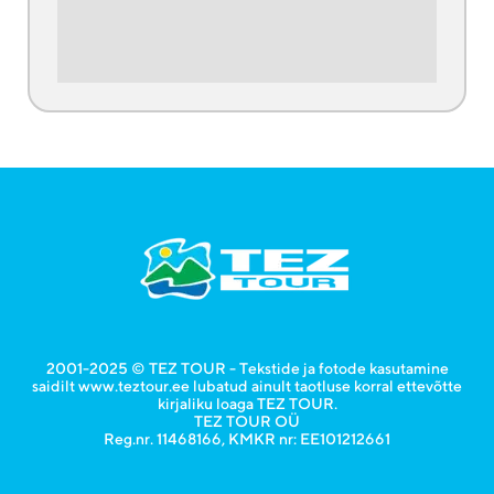
2001-2025 © TEZ TOUR - Tekstide ja fotode kasutamine
saidilt www.teztour.ee lubatud ainult taotluse korral ettevõtte
kirjaliku loaga TEZ TOUR.
TEZ TOUR OÜ
Reg.nr. 11468166, KMKR nr: EE101212661