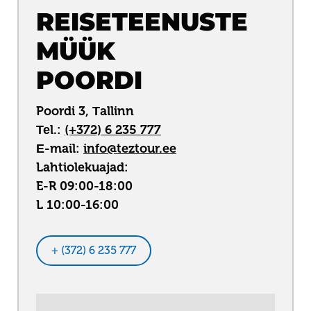
REISETEENUSTE
MÜÜK
POORDI
Poordi 3, Тallinn
Теl.:
(+372) 6 235 777
Е-mail:
info@teztour.ee
Lahtiolekuajad:
E-R 09:00-18:00
L 10:00-16:00
+ (372) 6 235 777