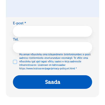
E-post *
Tel.
Ma annan nõusoleku oma isikuandmete (telefoninumber, e-posti
aadress) töötlemiseks otseturunduse eesmärgil. Te võite oma
nõusoleku igal ajal tagasi võtta, saates e-kirja aadressile
info@teztour.ee. Lisateave on kättesaadav:
https://www.teztour.ee/page/privacy-policy.et.html *
Saada