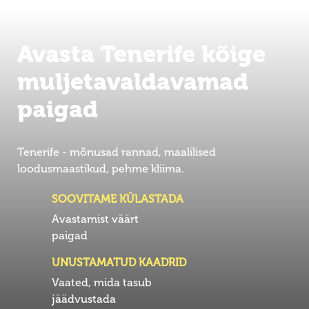
Avasta Tenerife kõige
muljetavaldavamad
paigad
Tenerife - mõnusad rannad, maalilised
loodusmaastikud, pehme kliima.
SOOVITAME KÜLASTADA
Avastamist väärt
paigad
UNUSTAMATUD KAADRID
Vaated, mida tasub
jäädvustada