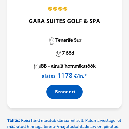
GARA SUITES GOLF & SPA
Tenerife Sur
7 ööd
BB - ainult hommikusöök
1178
alates
€/in.*
Broneeri
Tähtis:
Reisi hind muutub dünaamiliselt. Palun arvestage, et
määratud hinnaga lennu-/majutuskohtade arv on piiratud,