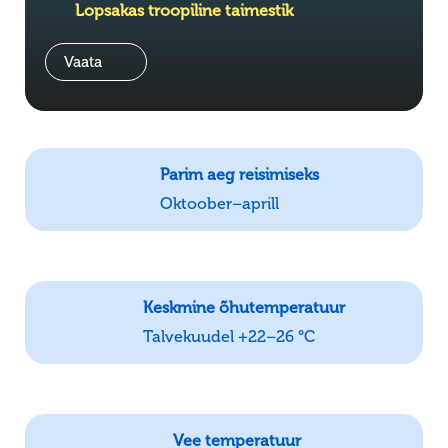
Lopsakas troopiline taimestik
Vaata
Parim aeg reisimiseks
Oktoober–aprill
Keskmine õhutemperatuur
Talvekuudel +22–26 °C
Vee temperatuur