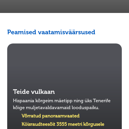
Peamised vaatamisväärsused
Teide vulkaan
Hispaania kõrgeim mäetipp ning üks Tenerife
kõige muljetavaldavamaid looduspaiku.
Võrratud panoraamvaated
Köisraudteesõit 3555 meetri kõrgusele