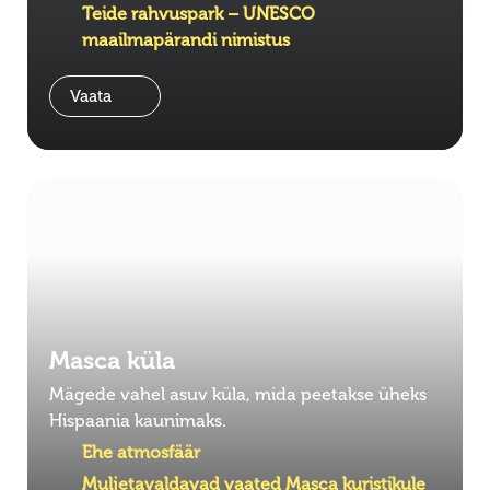
Teide rahvuspark – UNESCO
maailmapärandi nimistus
Vaata
Masca küla
Mägede vahel asuv küla, mida peetakse üheks
Hispaania kaunimaks.
Ehe atmosfäär
Muljetavaldavad vaated Masca kuristikule