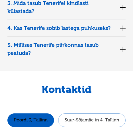
3. Mida tasub Tenerifel kindlasti
külastada?
4. Kas Tenerife sobib lastega puhkuseks?
5. Millises Tenerife piirkonnas tasub
peatuda?
Costa Adeje
Playa de las
Américas
Los Cristianos
Kontaktid
Poordi 3, Tallinn
Suur-Sõjamäe tn 4, Tallinn